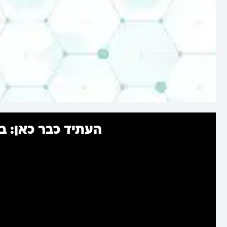
העתיד כבר כאן: ב-2025 גם ה-AI קולט - חיסון שפעת מגן על כל המ