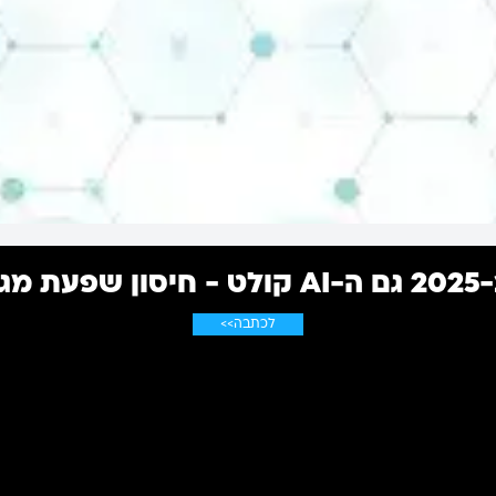
שפחה
לכתבה>>