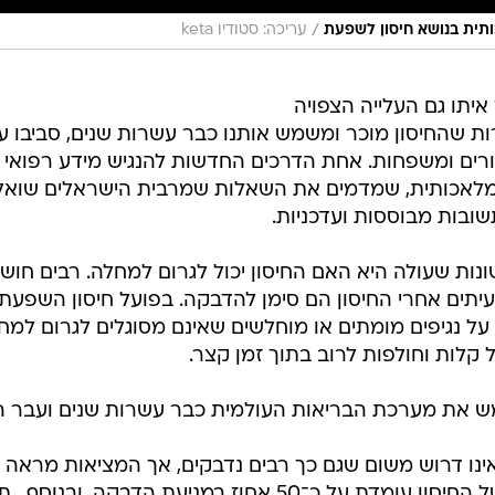
/
ותית בנושא חיסון לשפעת
עריכה: סטודיו keta
איתו גם העלייה הצפויה
 שהחיסון מוכר ומשמש אותנו כבר עשרות שנים, סביבו עדי
ים ומשפחות. אחת הדרכים החדשות להנגיש מידע רפואי מ
 מלאכותית, שמדמים את השאלות שמרבית הישראלים שואלי
תשובות מבוססות ועדכניות.
ת שעולה היא האם החיסון יכול לגרום למחלה. רבים חוש
יתים אחרי החיסון הם סימן להדבקה. בפועל חיסון השפעת אי
ל נגיפים מומתים או מוחלשים שאינם מסוגלים לגרום למחל
קלות וחולפות לרוב בתוך זמן קצר.
 את מערכת הבריאות העולמית כבר עשרות שנים ועבר ה
 אינו דרוש משום שגם כך רבים נדבקים, אך המציאות מראה
היעילות הממוצעת של החיסון עומדת על כ־50 אחוז במניעת הד