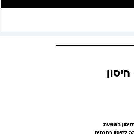
ם ה-AI קולט - חיסון
לחיסון השפעת
קה לחיסון בתרסיס