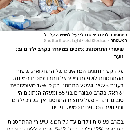
התחסנות ילדים היא גם כלי יעיל לשמירה על כל
/
המשפחה
ShutterStock, LightField Studios
שיעורי התחסנות נמוכים במיוחד בקרב ילדים ובני
נוער
על רקע הנתונים המדאיגים של התחלואה, שיעורי
ההתחסנות לשפעת בישראל נותרו נמוכים במיוחד.
בעונת 2024-2025 התחסנו רק כ-17% מאוכלוסיית
ישראל. בקרב מבוגרים בני 65 ומעלה הנתונים היו
טובים יותר - מעל מחצית התחסנו, אך בקרב ילדים
ובני נוער המספרים כמעט זניחים.
בקרב פעוטות וילדים עד גיל חמש שיעורי ההתחסנות
נעו סביב 12% בלבד. בגילי 5-12, שגם נכללים בתוכנית